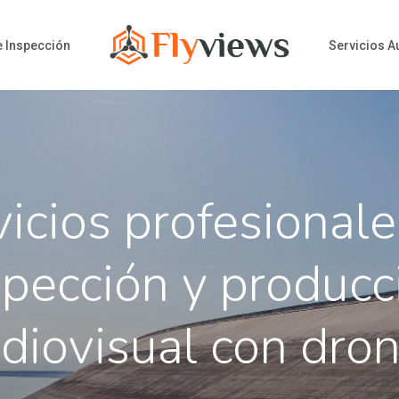
e Inspección
Servicios A
vicios profesionale
spección y producc
diovisual con dro