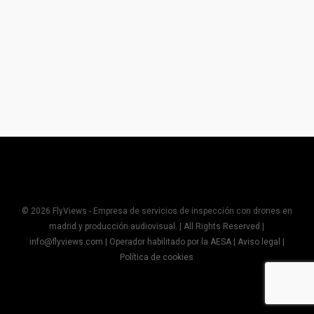
© 2026 FlyViews - Empresa de servicios de inspección con drones en
madrid y producción audiovisual. | All Rights Reserved |
info@flyviews.com
| Operador habilitado por la AESA |
Aviso legal
|
Política de cookies