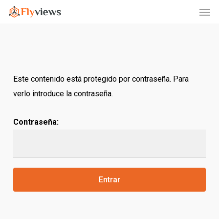
Men
Skip
to
main
content
Este contenido está protegido por contraseña. Para
verlo introduce la contraseña.
Contraseña: