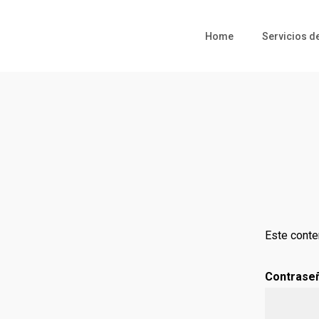
Skip
to
Home
Servicios d
main
content
Este conte
Contrase